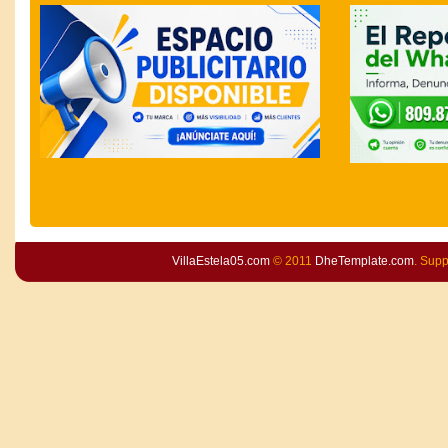
VillaEstela05.com
© 2011
DheTemplate.com
. Sup