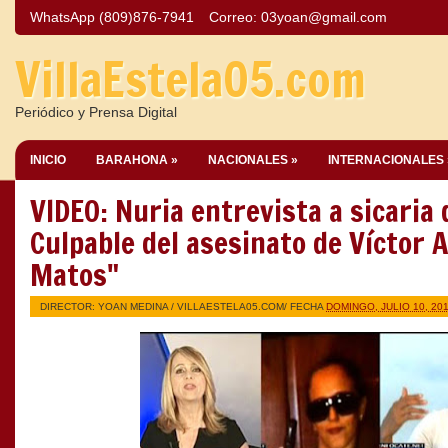
WhatsApp (809)876-7941
Correo:
03yoan@gmail.com
VillaEstela05.com
Periódico y Prensa Digital
INICIO
BARAHONA »
NACIONALES »
INTERNACIONALES 
VIDEO: Nuria entrevista a sicaria 
Culpable del asesinato de Víctor 
Matos"
DIRECTOR: YOAN MEDINA /
VILLAESTELA05.COM
/ FECHA
DOMINGO, JULIO 10, 20