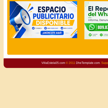
VillaEstela05.com
© 2011
DheTemplate.com
. Sup