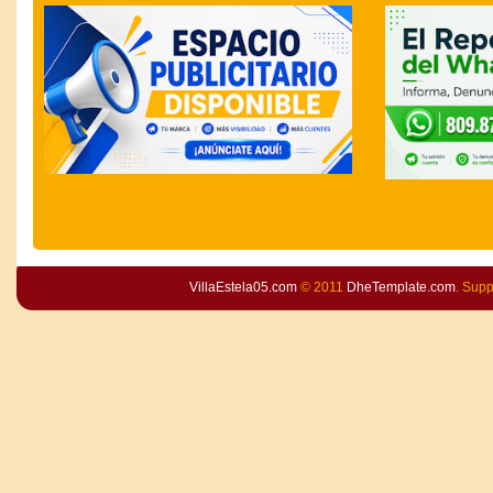
VillaEstela05.com
© 2011
DheTemplate.com
. Sup