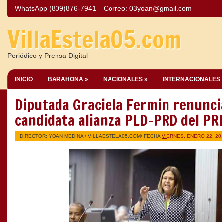
WhatsApp (809)876-7941
Correo:
03yoan@gmail.com
VillaEstela05.com
Periódico y Prensa Digital
INICIO
BARAHONA »
NACIONALES »
INTERNACIONALES 
Diputada Graciela Fermin renunc
candidata alianza PLD-PRD del PR
DIRECTOR: YOAN MEDINA /
VILLAESTELA05.COM
/ FECHA
VIERNES, ENERO 22, 20