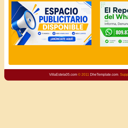
VillaEstela05.com
© 2011
DheTemplate.com
. Sup