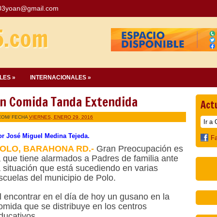
03yoan@gmail.com
5.com
LES »
INTERNACIONALES »
En Comida Tanda Extendida
Act
COM
/ FECHA
VIERNES, ENERO 29, 2016
or José Miguel Medina Tejeda.
F
OLO, BARAHONA RD.-
Gran Preocupación es
a que tiene alarmados a Padres de familia ante
a situación que está sucediendo en varias
scuelas del municipio de Polo.
l encontrar en el día de hoy un gusano en la
omida que se distribuye en los centros
ducativos.