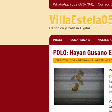
WhatsApp (809)876-7941
Correo:
VillaEstela0
Periódico y Prensa Digital
INICIO
BARAHONA »
NACIONA
POLO: Hayan Gusano 
DIRECTOR: YOAN MEDINA /
VILLAESTELA05.
P
P
l
l
e
A
c
e