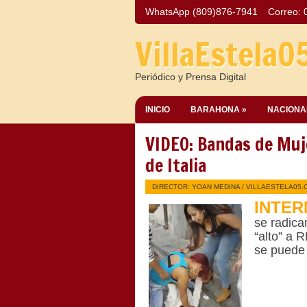
WhatsApp (809)876-7941
Correo:
VillaEstela0
Periódico y Prensa Digital
INICIO
BARAHONA »
NACIONA
VIDEO: Bandas de Muj
de Italia
DIRECTOR: YOAN MEDINA /
VILLAESTELA05.
INTER
se radica
“alto” a 
se puede 