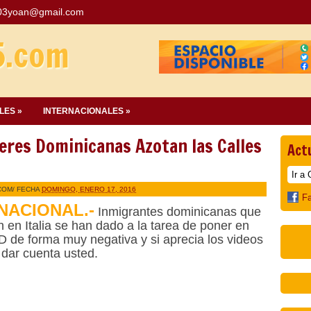
03yoan@gmail.com
5.com
LES »
INTERNACIONALES »
eres Dominicanas Azotan las Calles
Act
COM
/ FECHA
DOMINGO, ENERO 17, 2016
F
NACIONAL.-
Inmigrantes dominicanas que
n en Italia se han dado a la tarea de poner en
RD de forma muy negativa y si aprecia los videos
dar cuenta usted.