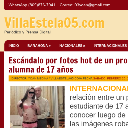
WhatsApp (809)876-7941
Correo:
03yoan@gmail.com
VillaEstela05.com
Periódico y Prensa Digital
INICIO
BARAHONA »
NACIONALES »
INTERNACIONALES 
Escándalo por fotos hot de un pro
alumna de 17 años
DIRECTOR: YOAN MEDINA /
VILLAESTELA05.COM
/ FECHA
SÁBADO, FEBRERO 20, 
INTERNACIONAL
relación entre un 
estudiante de 17 
conocer luego de q
las imágenes roba