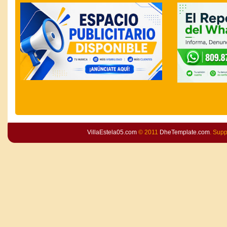
VillaEstela05.com
© 2011
DheTemplate.com
. Sup