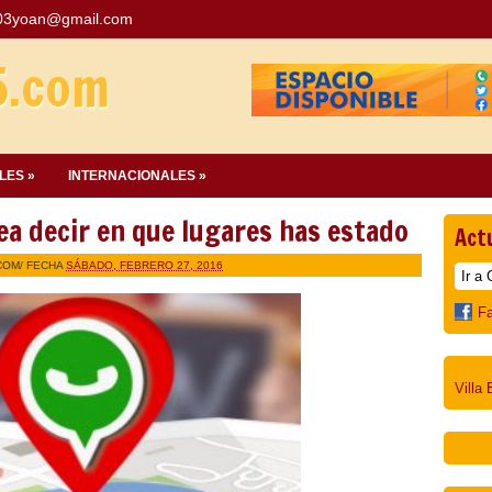
03yoan@gmail.com
5.com
LES »
INTERNACIONALES »
a decir en que lugares has estado
Act
COM
/ FECHA
SÁBADO, FEBRERO 27, 2016
F
Villa 