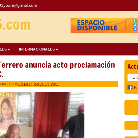
03yoan@gmail.com
5.com
LES »
INTERNACIONALES »
Terrero anuncia acto proclamación
Act
.
COM
/ FECHA
SÁBADO, MARZO 05, 2016
F