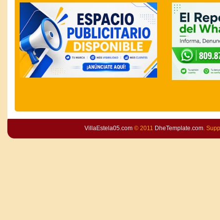
VillaEstela05.com
© 2011
DheTemplate.com
. Sup