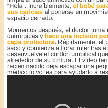
“Hola”. Increíblemente,
el
bebé par
sus caricias
al ponerse en movimien
espacio cerrado.
Momentos después, el doctor toma u
quirúrgicas y
hace una incisión pe
capa protectora
. Rápidamente, el 
saco y comienza a llorar mientras e
desenvuelve el cordón umbilical qu
alrededor de su cintura. El video te
recién nacido deja escapar una pequ
médico lo voltea para ayudarlo a res