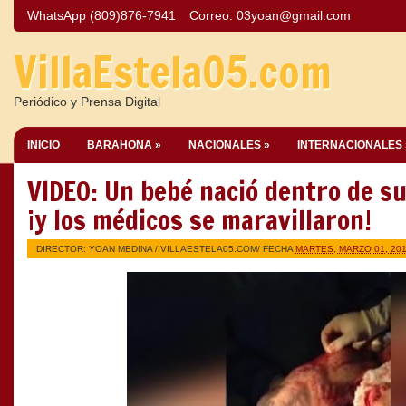
WhatsApp (809)876-7941
Correo:
03yoan@gmail.com
VillaEstela05.com
Periódico y Prensa Digital
INICIO
BARAHONA »
NACIONALES »
INTERNACIONALES 
VIDEO: Un bebé nació dentro de su
¡y los médicos se maravillaron!
DIRECTOR: YOAN MEDINA /
VILLAESTELA05.COM
/ FECHA
MARTES, MARZO 01, 20