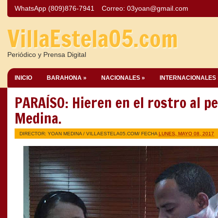
WhatsApp (809)876-7941
Correo:
03yoan@gmail.com
VillaEstela05.com
Periódico y Prensa Digital
INICIO
BARAHONA »
NACIONALES »
INTERNACIONALES 
PARAÍSO: Hieren en el rostro al p
Medina.
DIRECTOR: YOAN MEDINA /
VILLAESTELA05.COM
/ FECHA
LUNES, MAYO 08, 2017