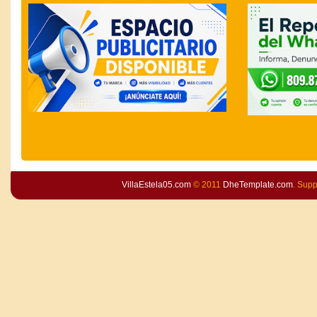
VillaEstela05.com
© 2011
DheTemplate.com
. Sup