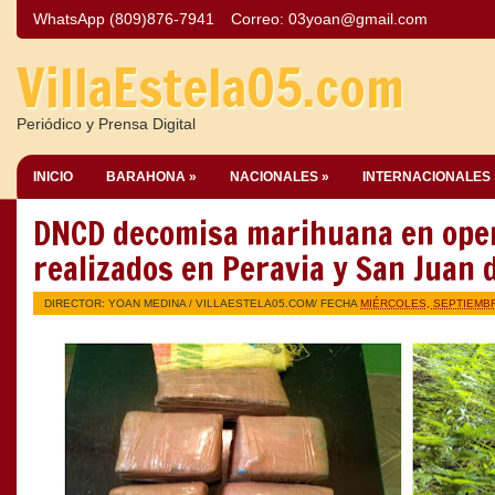
WhatsApp (809)876-7941
Correo:
03yoan@gmail.com
VillaEstela05.com
Periódico y Prensa Digital
INICIO
BARAHONA »
NACIONALES »
INTERNACIONALES 
DNCD decomisa marihuana en ope
realizados en Peravia y San Juan
DIRECTOR: YOAN MEDINA /
VILLAESTELA05.COM
/ FECHA
MIÉRCOLES, SEPTIEMBR