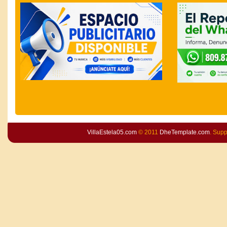
VillaEstela05.com
© 2011
DheTemplate.com
. Sup