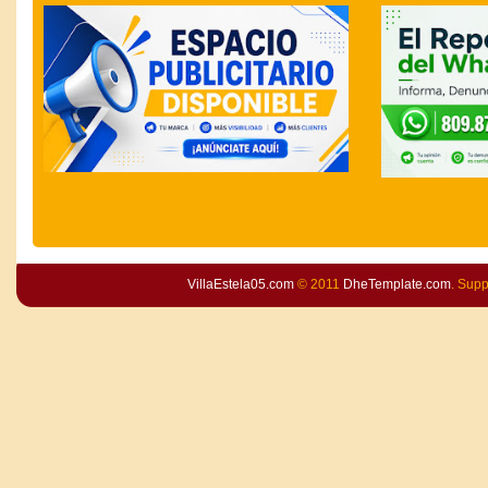
VillaEstela05.com
© 2011
DheTemplate.com
. Sup