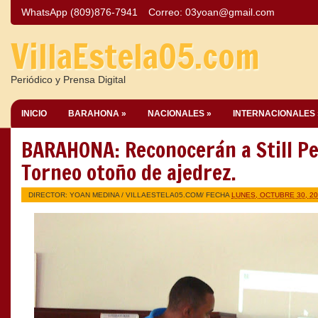
WhatsApp (809)876-7941
Correo:
03yoan@gmail.com
VillaEstela05.com
Periódico y Prensa Digital
INICIO
BARAHONA »
NACIONALES »
INTERNACIONALES 
BARAHONA: Reconocerán a Still P
Torneo otoño de ajedrez.
DIRECTOR: YOAN MEDINA /
VILLAESTELA05.COM
/ FECHA
LUNES, OCTUBRE 30, 2