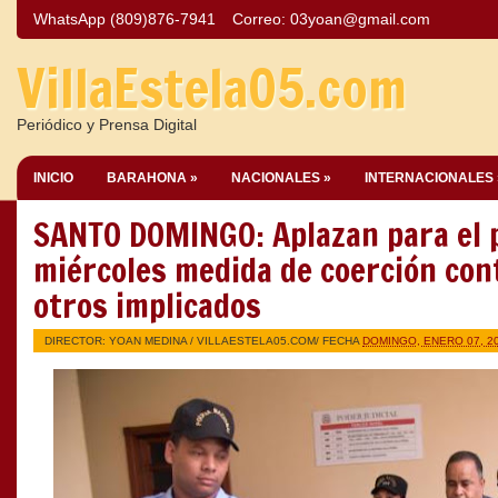
WhatsApp (809)876-7941
Correo:
03yoan@gmail.com
VillaEstela05.com
Periódico y Prensa Digital
INICIO
BARAHONA »
NACIONALES »
INTERNACIONALES 
SANTO DOMINGO: Aplazan para el 
miércoles medida de coerción con
otros implicados
DIRECTOR: YOAN MEDINA /
VILLAESTELA05.COM
/ FECHA
DOMINGO, ENERO 07, 2