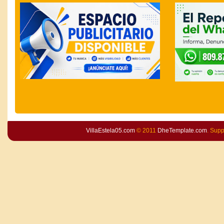
VillaEstela05.com
© 2011
DheTemplate.com
. Sup