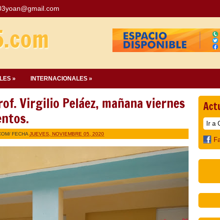
03yoan@gmail.com
5.com
LES »
INTERNACIONALES »
f. Virgilio Peláez, mañana viernes
Act
entos.
COM
/ FECHA
JUEVES, NOVIEMBRE 05, 2020
F