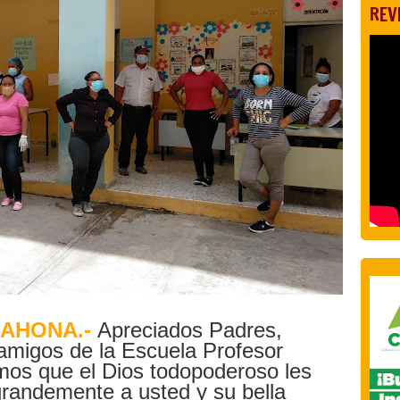
REV
RAHONA.-
Apreciados Padres,
amigos de la Escuela Profesor
amos que el Dios todopoderoso les
grandemente a usted y su bella