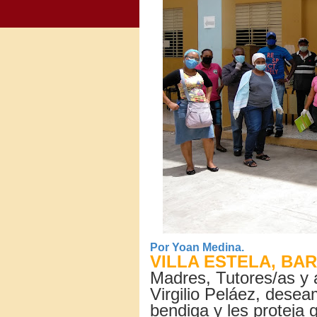
Por Yoan Medina.
VILLA ESTELA, BA
Madres, Tutores/as y 
Virgilio Peláez, dese
bendiga y les proteja 