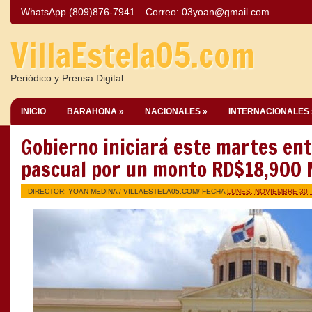
WhatsApp (809)876-7941
Correo:
03yoan@gmail.com
VillaEstela05.com
Periódico y Prensa Digital
INICIO
BARAHONA »
NACIONALES »
INTERNACIONALES 
Gobierno iniciará este martes ent
pascual por un monto RD$18,900
DIRECTOR: YOAN MEDINA /
VILLAESTELA05.COM
/ FECHA
LUNES, NOVIEMBRE 30,