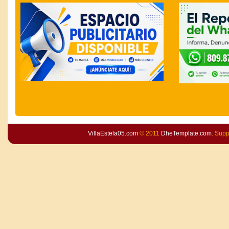
VillaEstela05.com
© 2011
DheTemplate.com
. Sup