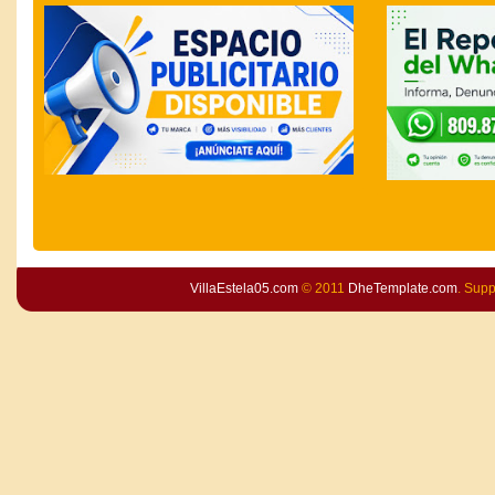
VillaEstela05.com
© 2011
DheTemplate.com
. Sup