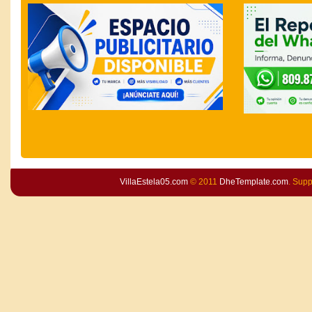
VillaEstela05.com
© 2011
DheTemplate.com
. Sup