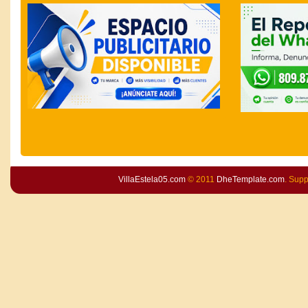
VillaEstela05.com
© 2011
DheTemplate.com
. Sup