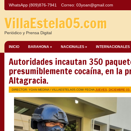
WhatsApp (809)876-7941
Correo:
03yoan@gmail.com
VillaEstela05.com
Periódico y Prensa Digital
INICIO
BARAHONA »
NACIONALES »
INTERNACIONALES 
Autoridades incautan 350 paquet
presumiblemente cocaína, en la p
Altagracia.
DIRECTOR: YOAN MEDINA /
VILLAESTELA05.COM
/ FECHA
JUEVES, DICIEMBRE 03,