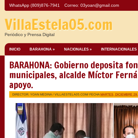
WhatsApp (809)876-7941
Correo:
03yoan@gmail.com
VillaEstela05.com
Periódico y Prensa Digital
INICIO
BARAHONA »
NACIONALES »
INTERNACIONALES 
BARAHONA: Gobierno deposita fon
municipales, alcalde Míctor Fern
apoyo.
DIRECTOR: YOAN MEDINA /
VILLAESTELA05.COM
/ FECHA
MARTES, DICIEMBRE 29,