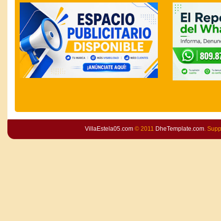
VillaEstela05.com
© 2011
DheTemplate.com
. Sup