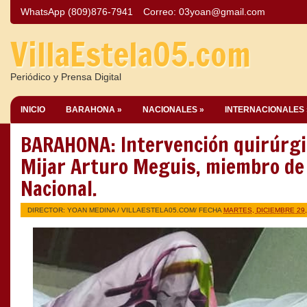
WhatsApp (809)876-7941
Correo:
03yoan@gmail.com
VillaEstela05.com
Periódico y Prensa Digital
INICIO
BARAHONA »
NACIONALES »
INTERNACIONALES 
BARAHONA: Intervención quirúrgic
Mijar Arturo Meguis, miembro de l
Nacional.
DIRECTOR: YOAN MEDINA /
VILLAESTELA05.COM
/ FECHA
MARTES, DICIEMBRE 29,