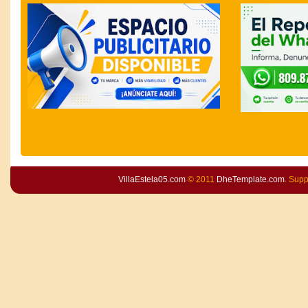
VillaEstela05.com
© 2011
DheTemplate.com
. Sup