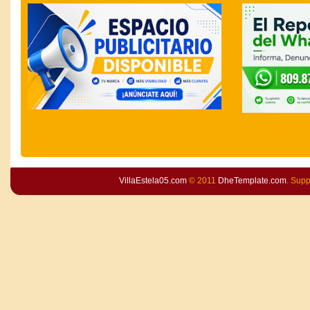
VillaEstela05.com
© 2011
DheTemplate.com
. Sup