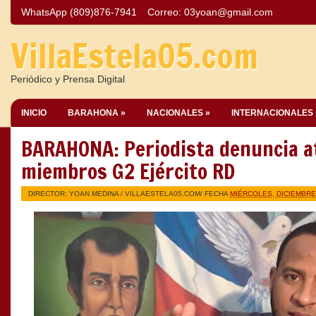
WhatsApp (809)876-7941
Correo:
03yoan@gmail.com
VillaEstela05.com
Periódico y Prensa Digital
INICIO
BARAHONA »
NACIONALES »
INTERNACIONALES 
BARAHONA: Periodista denuncia at
miembros G2 Ejército RD
DIRECTOR: YOAN MEDINA /
VILLAESTELA05.COM
/ FECHA
MIÉRCOLES, DICIEMBRE 