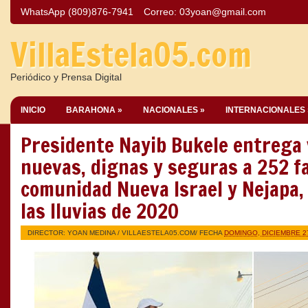
WhatsApp (809)876-7941
Correo:
03yoan@gmail.com
VillaEstela05.com
Periódico y Prensa Digital
INICIO
BARAHONA »
NACIONALES »
INTERNACIONALES 
Presidente Nayib Bukele entrega 
nuevas, dignas y seguras a 252 fa
comunidad Nueva Israel y Nejapa,
las lluvias de 2020
DIRECTOR: YOAN MEDINA /
VILLAESTELA05.COM
/ FECHA
DOMINGO, DICIEMBRE 27