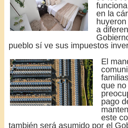
funciona
en la cá
huyeron
a difere
Gobierno
pueblo sí ve sus impuestos inver
El man
comuni
familia
que no
preocu
pago d
manten
este c
también será asumido por el Go