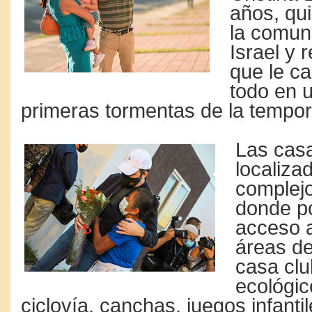
años, qu
la comun
Israel y 
que le c
todo en 
primeras tormentas de la tempor
Las cas
localiza
complejo
donde p
acceso a
áreas de
casa clu
ecológic
ciclovía, canchas, juegos infantil