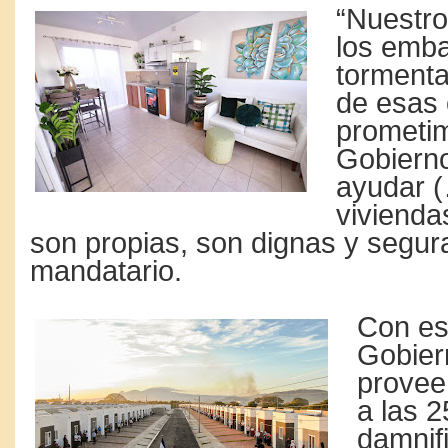
“Nuestro
los emba
tormenta
de esas 
prometi
Gobierno
ayudar 
vivienda
son propias, son dignas y segura
mandatario.
Con est
Gobier
provee
a las 2
damnif