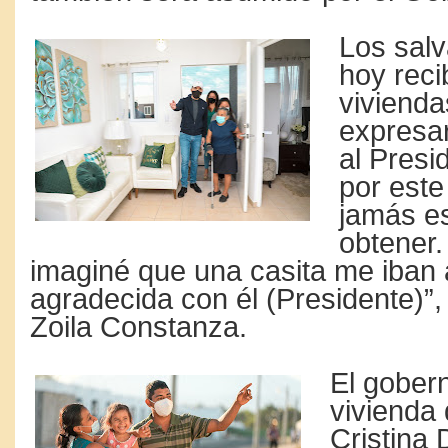
Los sal
hoy reci
vivienda
expresar
al Presi
por este
jamás e
obtener
imaginé que una casita me iban 
agradecida con él (Presidente)”, 
Zoila Constanza.
El gobern
vivienda
Cristina 