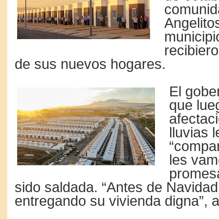
comunid
Angelitos
municipi
recibiero
de sus nuevos hogares.
El gobe
que lue
afectac
lluvias l
“compar
les vam
promes
sido saldada. “Antes de Navidad
entregando su vivienda digna”, 