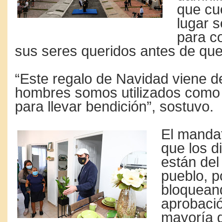
que cu
lugar s
para co
sus seres queridos antes de que 
“Este regalo de Navidad viene d
hombres somos utilizados como
para llevar bendición”, sostuvo.
El mandat
que los d
están del
pueblo, 
bloquean
aprobació
mayoría 