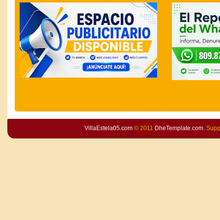
VillaEstela05.com
© 2011
DheTemplate.com
. Sup