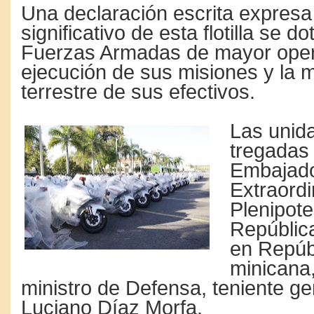
Una declaración escrita expresa
sig­nificativo de esta flotilla se do
Fuerzas Arma­das de mayor opera
ejecución de sus misio­nes y la 
terrestre de sus efectivos.
Las unid
tregadas 
Embajad
Extraordi
Plenipoten
República
en Repúb
minicana
ministro de Defensa, tenien­te g
Luciano Díaz Morfa.