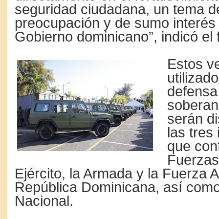
seguridad ciudadana, un tema de
preocupación y de sumo in­terés 
Gobierno do­minicano”, indicó el f
Estos v
uti­lizad
defensa
soberan
se­rán d
las tres
que con­
Fuerzas
Ejército, la Armada y la Fuerza 
Repúbli­ca Dominicana, así como 
Nacional.