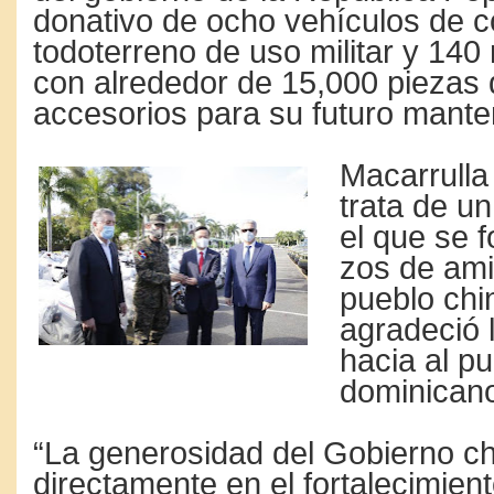
donativo de ocho vehículos de 
todoterreno de uso mi­litar y 140
con alrededor de 15,000 piezas 
acce­sorios para su futuro man­te
Macarrulla
trata de un
el que se f
zos de ami
pueblo chi
agradeció 
hacia al pu
dominican
“La generosidad del Go­bierno c
di­rectamente en el fortale­cimien