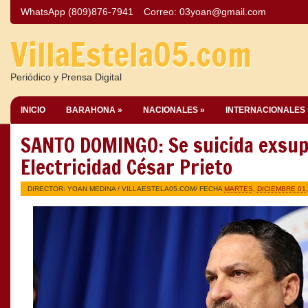
WhatsApp (809)876-7941
Correo:
03yoan@gmail.com
VillaEstela05.com
Periódico y Prensa Digital
INICIO
BARAHONA »
NACIONALES »
INTERNACIONALES 
SANTO DOMINGO: Se suicida exsup
Electricidad César Prieto
DIRECTOR: YOAN MEDINA /
VILLAESTELA05.COM
/ FECHA
MARTES, DICIEMBRE 01,