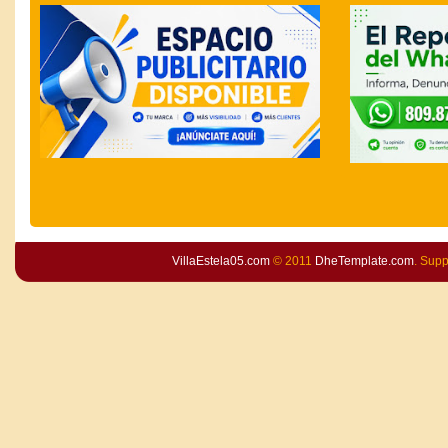
VillaEstela05.com
© 2011
DheTemplate.com
. Sup