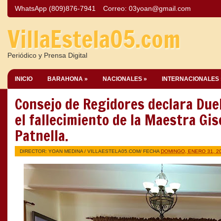
WhatsApp (809)876-7941
Correo:
03yoan@gmail.com
VillaEstela05.com
Periódico y Prensa Digital
INICIO
BARAHONA »
NACIONALES »
INTERNACIONALES 
Consejo de Regidores declara Due
el fallecimiento de la Maestra Gi
Patnella.
DIRECTOR: YOAN MEDINA /
VILLAESTELA05.COM
/ FECHA
DOMINGO, ENERO 31, 2