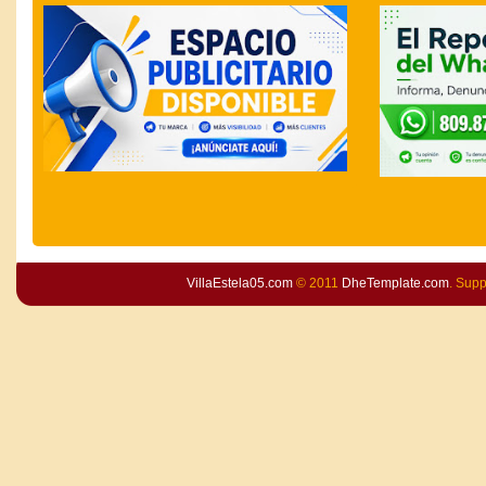
VillaEstela05.com
© 2011
DheTemplate.com
. Sup