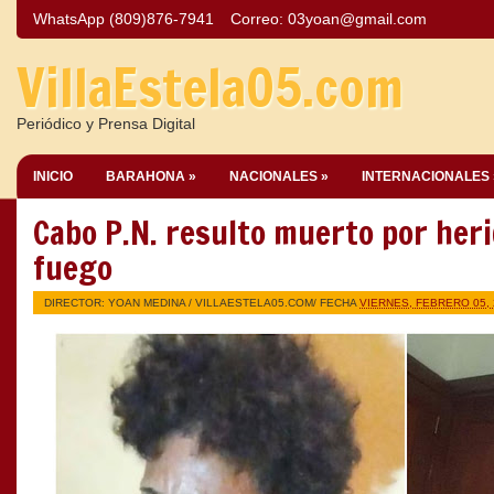
WhatsApp (809)876-7941
Correo:
03yoan@gmail.com
VillaEstela05.com
Periódico y Prensa Digital
INICIO
BARAHONA »
NACIONALES »
INTERNACIONALES 
Cabo P.N. resulto muerto por her
fuego
DIRECTOR: YOAN MEDINA /
VILLAESTELA05.COM
/ FECHA
VIERNES, FEBRERO 05, 