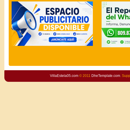
VillaEstela05.com
© 2011
DheTemplate.com
. Sup