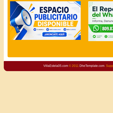
VillaEstela05.com
© 2011
DheTemplate.com
. Sup