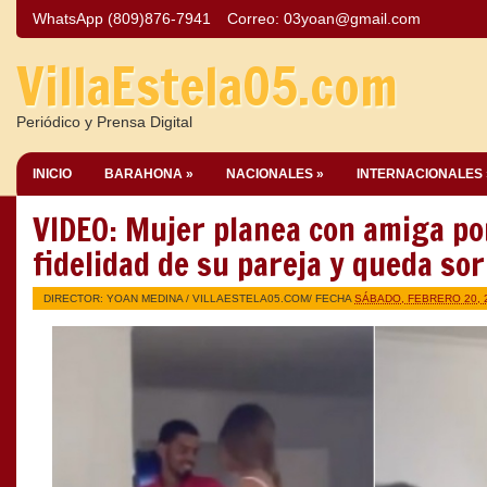
WhatsApp (809)876-7941
Correo:
03yoan@gmail.com
VillaEstela05.com
Periódico y Prensa Digital
INICIO
BARAHONA »
NACIONALES »
INTERNACIONALES 
VIDEO: Mujer planea con amiga po
fidelidad de su pareja y queda so
DIRECTOR: YOAN MEDINA /
VILLAESTELA05.COM
/ FECHA
SÁBADO, FEBRERO 20, 