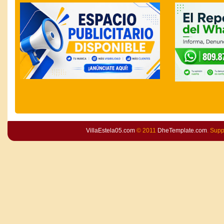
VillaEstela05.com
© 2011
DheTemplate.com
. Sup