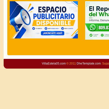
VillaEstela05.com
© 2011
DheTemplate.com
. Sup