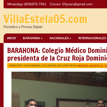
WhatsApp (809)876-7941
Correo:
03yoan@gmail.com
VillaEstela05.com
Periódico y Prensa Digital
INICIO
BARAHONA »
NACIONALES »
INTERNACIONALES 
BARAHONA: Colegio Médico Domin
presidenta de la Cruz Roja Domin
DIRECTOR: YOAN MEDINA /
VILLAESTELA05.COM
/ FECHA
MARTES, AGOSTO 31, 2