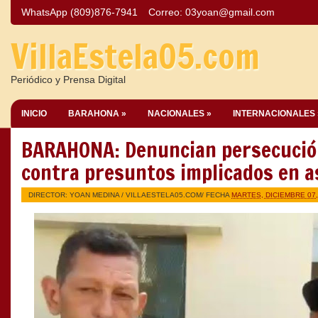
WhatsApp (809)876-7941
Correo:
03yoan@gmail.com
VillaEstela05.com
Periódico y Prensa Digital
INICIO
BARAHONA »
NACIONALES »
INTERNACIONALES 
BARAHONA: Denuncian persecució
contra presuntos implicados en a
DIRECTOR: YOAN MEDINA /
VILLAESTELA05.COM
/ FECHA
MARTES, DICIEMBRE 07,