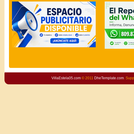
VillaEstela05.com
© 2011
DheTemplate.com
. Sup