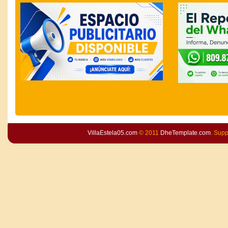
VillaEstela05.com
© 2011
DheTemplate.com
. Sup