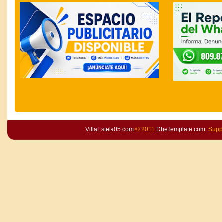
VillaEstela05.com
© 2011
DheTemplate.com
. Sup