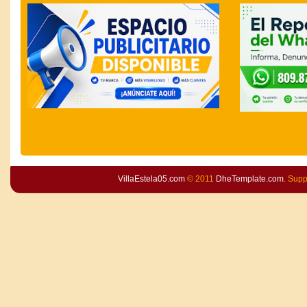
VillaEstela05.com
© 2011
DheTemplate.com
. Sup