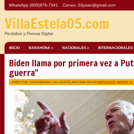
WhatsApp (809)876-7941
Correo:
03yoan@gmail.com
VillaEstela05.com
Periódico y Prensa Digital
INICIO
BARAHONA »
NACIONALES »
INTERNACIONALES 
Biden llama por primera vez a Put
guerra”
DIRECTOR: YOAN MEDINA /
VILLAESTELA05.COM
/ FECHA
MIÉRCOLES, MARZO 16,