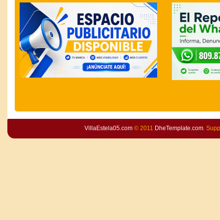
VillaEstela05.com
© 2011
DheTemplate.com
. Sup