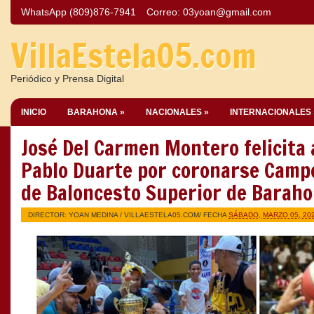
WhatsApp (809)876-7941
Correo:
03yoan@gmail.com
VillaEstela05.com
Periódico y Prensa Digital
INICIO
BARAHONA »
NACIONALES »
INTERNACIONALES 
José Del Carmen Montero felicita 
Pablo Duarte por coronarse Camp
de Baloncesto Superior de Baraho
DIRECTOR: YOAN MEDINA /
VILLAESTELA05.COM
/ FECHA
SÁBADO, MARZO 05, 20