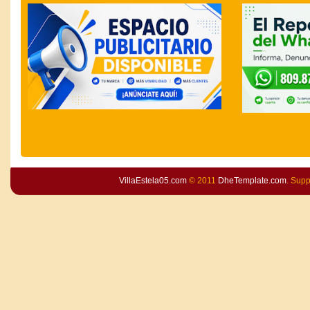
VillaEstela05.com
© 2011
DheTemplate.com
. Sup