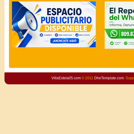
VillaEstela05.com
© 2011
DheTemplate.com
. Sup