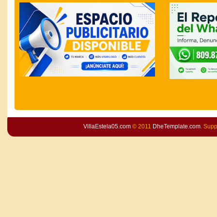
VillaEstela05.com
© 2011
DheTemplate.com
. Sup