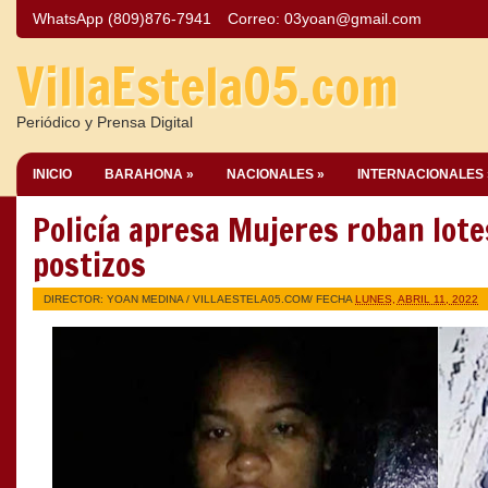
WhatsApp (809)876-7941
Correo:
03yoan@gmail.com
VillaEstela05.com
Periódico y Prensa Digital
INICIO
BARAHONA »
NACIONALES »
INTERNACIONALES 
Policía apresa Mujeres roban lote
postizos
DIRECTOR: YOAN MEDINA /
VILLAESTELA05.COM
/ FECHA
LUNES, ABRIL 11, 2022