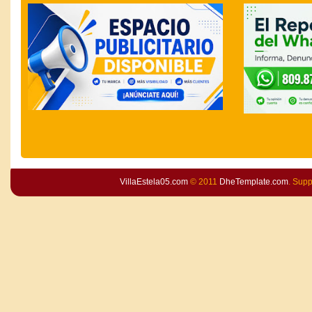
VillaEstela05.com
© 2011
DheTemplate.com
. Sup