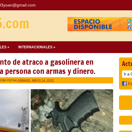
03yoan@gmail.com
5.com
LES »
INTERNACIONALES »
ento de atraco a gasolinera en
Act
a persona con armas y dinero.
COM
/ FECHA
SÁBADO, MAYO 14, 2022
F