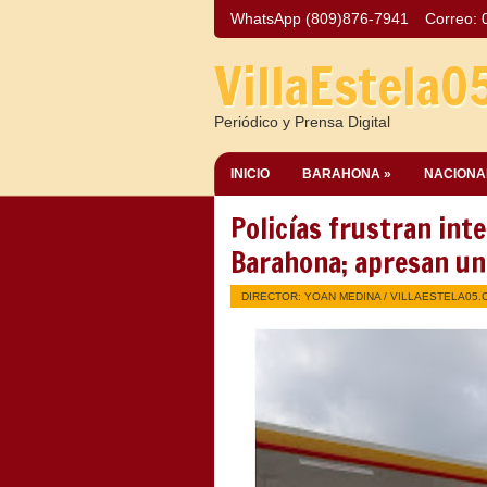
WhatsApp (809)876-7941
Correo:
VillaEstela0
Periódico y Prensa Digital
INICIO
BARAHONA »
NACIONA
Policías frustran int
Barahona; apresan un
DIRECTOR: YOAN MEDINA /
VILLAESTELA05.