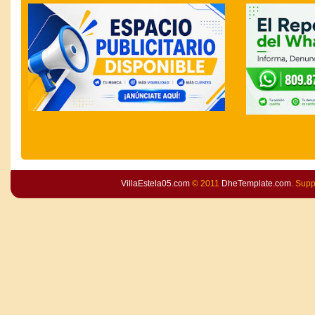
VillaEstela05.com
© 2011
DheTemplate.com
. Sup