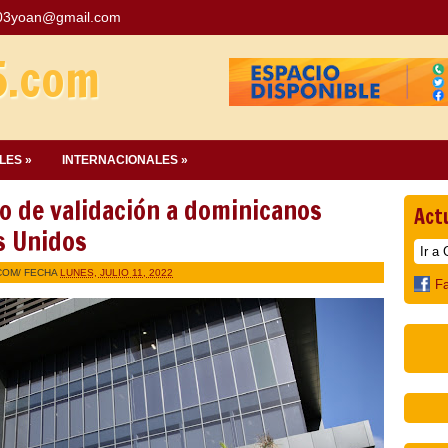
03yoan@gmail.com
5.com
LES »
INTERNACIONALES »
o de validación a dominicanos
Act
s Unidos
COM
/ FECHA
LUNES, JULIO 11, 2022
F