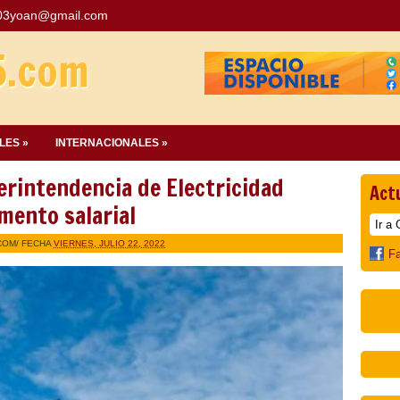
03yoan@gmail.com
5.com
LES »
INTERNACIONALES »
intendencia de Electricidad
Act
mento salarial
COM
/ FECHA
VIERNES, JULIO 22, 2022
F