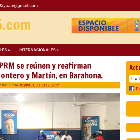
03yoan@gmail.com
5.com
LES »
INTERNACIONALES »
 PRM se reúnen y reafirman
Act
Montero y Martín, en Barahona.
COM
/ FECHA
DOMINGO, JULIO 17, 2022
F