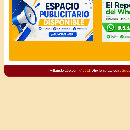
VillaEstela05.com
© 2011
DheTemplate.com
. Sup