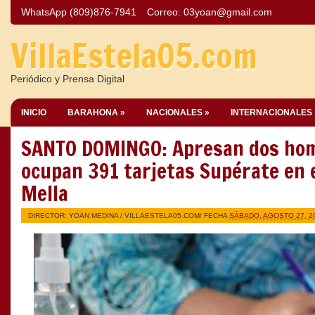
WhatsApp (809)876-7941
Correo:
03yoan@gmail.com
VillaEstela05.com
Periódico y Prensa Digital
INICIO
BARAHONA »
NACIONALES »
INTERNACIONALES 
SANTO DOMINGO: Apresan dos hom
ocupan 391 tarjetas Supérate en e
Mella
DIRECTOR: YOAN MEDINA /
VILLAESTELA05.COM
/ FECHA
SÁBADO, AGOSTO 27, 2