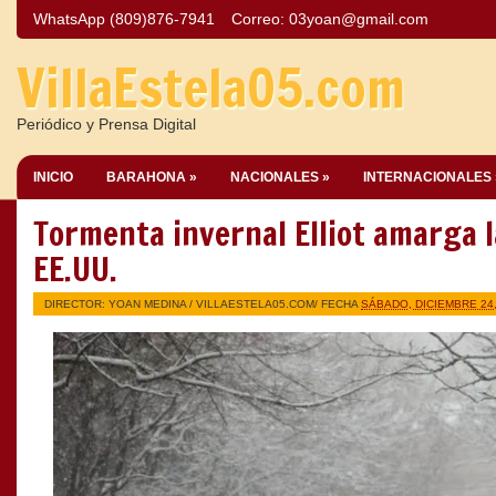
WhatsApp (809)876-7941
Correo:
03yoan@gmail.com
VillaEstela05.com
Periódico y Prensa Digital
INICIO
BARAHONA »
NACIONALES »
INTERNACIONALES 
Tormenta invernal Elliot amarga 
EE.UU.
DIRECTOR: YOAN MEDINA /
VILLAESTELA05.COM
/ FECHA
SÁBADO, DICIEMBRE 24,