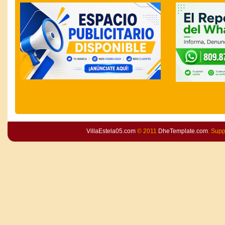
VillaEstela05.com
© 2011
DheTemplate.com
. Sup