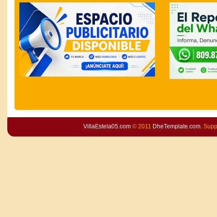
VillaEstela05.com
© 2011
DheTemplate.com
. Sup