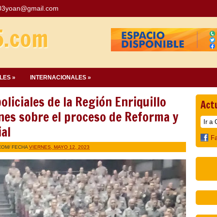
03yoan@gmail.com
5.com
LES »
INTERNACIONALES »
iciales de la Región Enriquillo
Act
nes sobre el proceso de Reforma y
al
F
COM
/ FECHA
VIERNES, MAYO 12, 2023