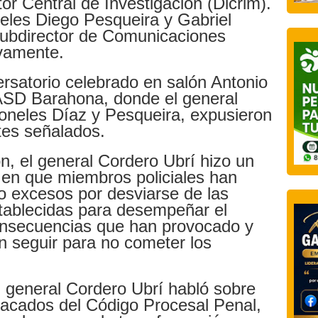
or Central de Investigación (Dicrim).
neles Diego Pesqueira y Gabriel
subdirector de Comunicaciones
ivamente.
ersatorio celebrado en salón Antonio
ASD Barahona, donde el general
roneles Díaz y Pesqueira, expusieron
tes señalados.
n, el general Cordero Ubrí hizo un
 en que miembros policiales han
-o excesos por desviarse de las
tablecidas para desempeñar el
 consecuencias que han provocado y
 seguir para no cometer los
l general Cordero Ubrí habló sobre
acados del Código Procesal Penal,