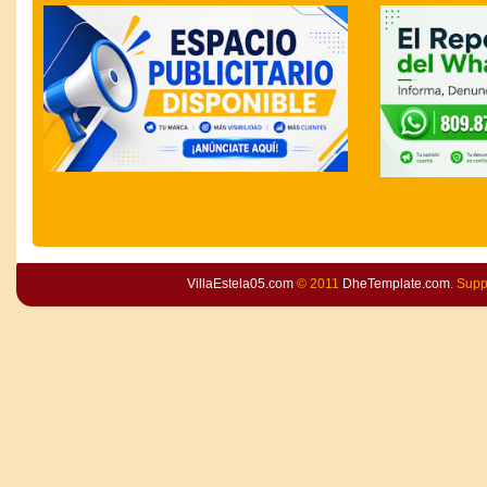
VillaEstela05.com
© 2011
DheTemplate.com
. Sup