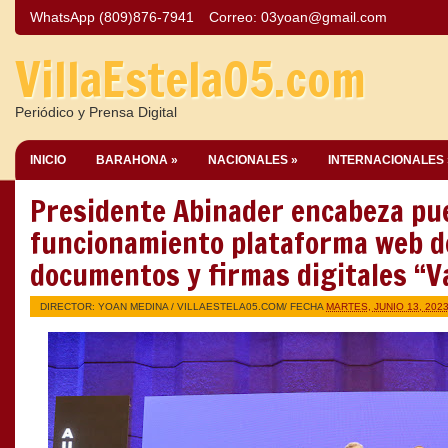
WhatsApp (809)876-7941
Correo:
03yoan@gmail.com
VillaEstela05.com
Periódico y Prensa Digital
INICIO
BARAHONA »
NACIONALES »
INTERNACIONALES 
Presidente Abinader encabeza pu
funcionamiento plataforma web de
documentos y firmas digitales “V
DIRECTOR: YOAN MEDINA /
VILLAESTELA05.COM
/ FECHA
MARTES, JUNIO 13, 202