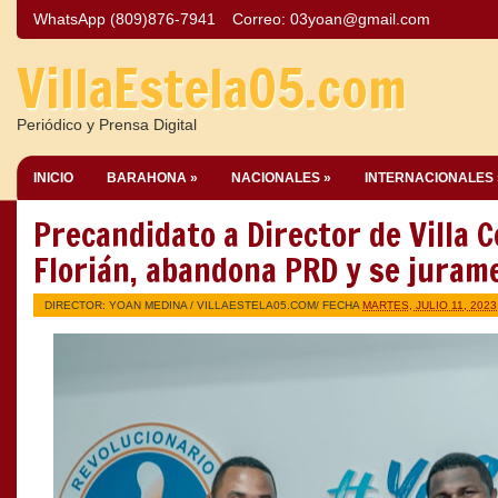
WhatsApp (809)876-7941
Correo:
03yoan@gmail.com
VillaEstela05.com
Periódico y Prensa Digital
INICIO
BARAHONA »
NACIONALES »
INTERNACIONALES 
Precandidato a Director de Villa C
Florián, abandona PRD y se juram
DIRECTOR: YOAN MEDINA /
VILLAESTELA05.COM
/ FECHA
MARTES, JULIO 11, 2023