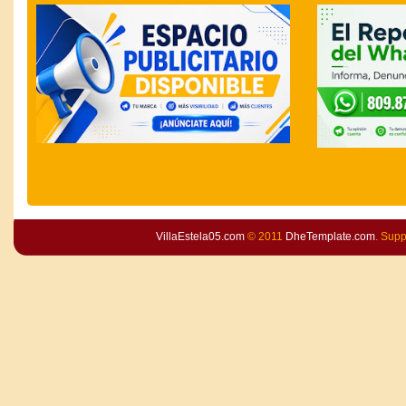
VillaEstela05.com
© 2011
DheTemplate.com
. Sup